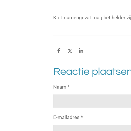
Kort samengevat mag het helder zijn 
D
D
S
e
e
h
l
e
a
e
l
r
Reactie plaatse
n
e
Naam *
E-mailadres *